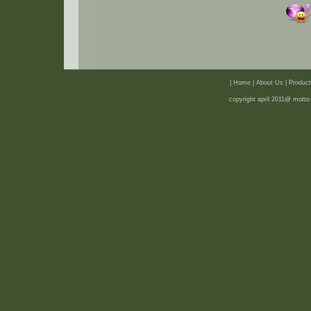
| Home
|
About Us
|
Product
copyright april 2011@ motto