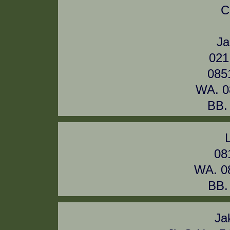
C
Ja
021
085
WA. 0
BB.
08
WA. 0
BB.
Ja