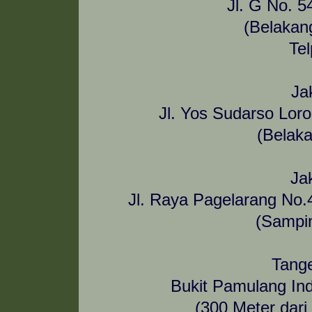
Jl. G No. 5
(Belakan
Te
Ja
Jl. Yos Sudarso Lor
(Belak
Ja
Jl. Raya Pagelarang No
(Sampi
Tang
Bukit Pamulang In
(300 Meter dar