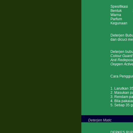
Spesifikasi
Bentuk : B
Warna : P
Parfum : F
Kegunaan : 
Deterjen Bub
dan dicuci me
Deterjen bu
Colour Guard
Anti Redeposi
Oxygen Activ
Cara Penggu
1. Larutkan 35
2. Masukan pa
3. Rendam pa
4. Bila pakaia
5. Setiap 35 
Deterjen Matic
DEPKES RI P