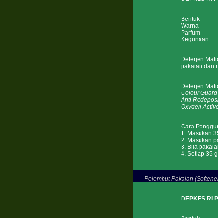
Bentuk : 
Warna : P
Parfum : F
Kegunaan : 
Deterjen Mat
pakaian dan m
Deterjen Ma
Colour Guard
Anti Redeposi
Oxygen Activ
Cara Penggu
1. Masukan 35
2. Masukan pa
3. Bila pakaia
4. Setiap 35 
Pelembut Pakaian (Softener
DEPKES RI 