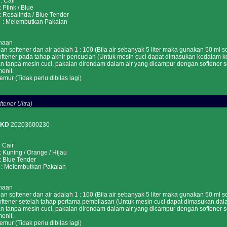
Cair
ink / Blue
salinda / Blue Tender
 Melembutkan Pakaian
naan
n softener dan air adalah 1 : 100 (Bila air sebanyak 5 liter maka gunakan 50 ml so
ftener pada tahap akhir pencucian (Untuk mesin cuci dapat dimasukan kedalam k
n tanpa mesin cuci, pakaian direndam dalam air yang dicampur dengan softener
enit.
emur (Tidak perlu dibilas lagi)
tener Ultra)
PKD
20203600230
Cair
ing / Orange / Hijau
lue Tender
Melembutkan Pakaian
naan
n softener dan air adalah 1 : 100 (Bila air sebanyak 5 liter maka gunakan 50 ml so
ftener setelah tahap pertama pembilasan (Untuk mesin cuci dapat dimasukan dalam
n tanpa mesin cuci, pakaian direndam dalam air yang dicampur dengan softener
enit.
emur (Tidak perlu dibilas lagi)