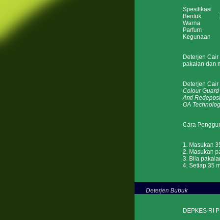
Spesifikasi
Bentuk : 
Warna : P
Parfum : F
Kegunaan : 
Deterjen Cai
pakaian dan m
Deterjen Ca
Colour Guard
Anti Redeposi
OA Technolo
Cara Penggu
1. Masukan 35
2. Masukan pa
3. Bila pakaia
4. Setiap 35 
Deterjen Bubuk
DEPKES RI P