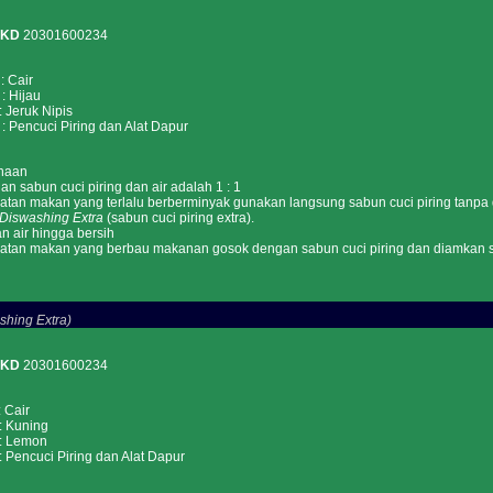
PKD
20301600234
Cair
Hijau
eruk Nipis
encuci Piring dan Alat Dapur
naan
n sabun cuci piring dan air adalah 1 : 1
latan makan yang terlalu berberminyak gunakan langsung sabun cuci piring tanpa
Diswashing Extra
(sabun cuci piring extra).
n air hingga bersih
latan makan yang berbau makanan gosok dengan sabun cuci piring dan diamkan sel
shing Extra)
PKD
20301600234
Cair
Kuning
Lemon
encuci Piring dan Alat Dapur