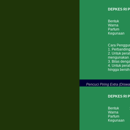
DEPKES RI 
Bentuk : 
Warna : 
Parfum : J
Kegunaan : P
Cara Penggu
1. Perbandinga
2. Untuk pera
mengunakan
3. Bilas denga
4. Untuk pera
hingga bersih
Pencuci Piring Extra (Diswa
DEPKES RI 
Bentuk : 
Warna : 
Parfum : 
Kegunaan : P