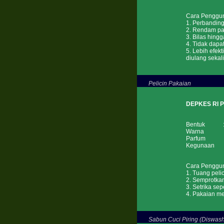
Cara Penggu
1. Perbanding
2. Rendam pa
3. Bilas hing
4. Tidak dapa
5. Lebih efek
diulang sekali 
Pelicin Pakaian
DEPKES RI 
Bentuk : 
Warna : 
Parfum : R
Kegunaan : M
Cara Penggu
1. Tuang peli
2. Semprotkan
3. Setrika sep
4. Pakaian me
Sabun Cuci Piring (Diswash