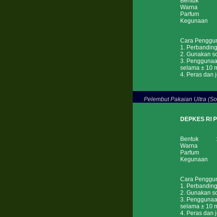
Bentuk : 
Warna : PI
Parfum : Ro
Kegunaan :
Cara Penggu
1. Perbandinga
2. Gunakan so
3. Penggunaa
selama ± 10 m
4. Peras dan j
Pelembut Pakaian Ultra (Sof
DEPKES RI 
Bentuk : 
Warna : Kun
Parfum : B
Kegunaan : 
Cara Penggu
1. Perbandinga
2. Gunakan so
3. Penggunaa
selama ± 10 m
4. Peras dan j