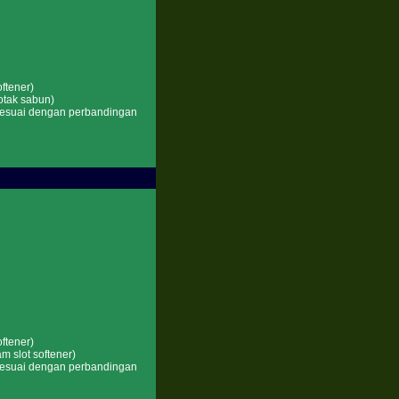
ftener)
otak sabun)
 sesuai dengan perbandingan
ftener)
 slot softener)
 sesuai dengan perbandingan