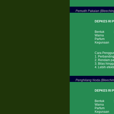
Pemutih Pakaian (Bleeching
DEPKES RI 
Bentuk : 
Warna : Be
Parfum : 
Kegunaan : 
Cara Penggu
1. Perbanding
2. Rendam pak
3. Bilas hingg
4. Lebih efek
Penghilang Noda (Bleechin
DEPKES RI 
Bentuk : 
Warna : 
Parfum : 
Kegunaan : P