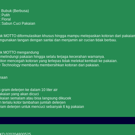
ubuk (Berbusa)
utih
loral
Sabun Cuci Pakaian
uk MOTTO diformulasikan khusus hingga mampu melepaskan kotoran dari pakaia
ngunakan tangan dengan santai dan menjamin air cucian tidak berbau.
buk MOTTO mengandung
melindungi pakaian hingga selalu terjaga kecerahan warnanya.
tion
mencegah kotoran yang terlepas tidak melekat kembali ke pakaian.
e Technology
membantu membersihkan kotoran dari pakaian.
naan
 gram deterjen ke dalam 10 liter air
kaian yang akan dicuci
kaian semalam atau bisa langsung dikucek
n terlalu kotor tambahan jumlah deterjen
gram deterjen untuk mencuci sebanyak 6 kg pakaian
KD 020204800525