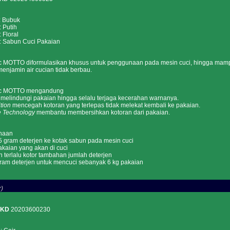
Bubuk
utih
loral
Sabun Cuci Pakaian
ic MOTTO diformulasikan khusus untuk penggunaan pada mesin cuci, hingga mamp
enjamin air cucian tidak berbau.
tic MOTTO mengandung
melindungi pakaian hingga selalu terjaga kecerahan warnanya.
tion
mencegah kotoran yang terlepas tidak melekat kembali ke pakaian.
e Technology
membantu membersihkan kotoran dari pakaian.
naan
 gram deterjen ke kotak sabun pada mesin cuci
kaian yang akan di cuci
n terlalu kotor tambahan jumlah deterjen
gram deterjen untuk mencuci sebanyak 6 kg pakaian
)
PKD
20203600230