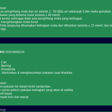
naan
an penghilang noda dan air adalah 1 : 50 (Bila air sebanyak 5 liter maka gunaka
kaian yang terkena noda selama ± 60 menit
ga tuntas sehingga tidak ada penghilang noda yang tertinggal
t menghilangkan noda berat
tif bila langsung dituangkan kebagian noda dan dibiarkan selama ± 15 menit, lalu 
lagi.
PKD
20203600224
Cair
Bening
osalinda
elicinkan & mengharumkan pakaian saat disetrika
naan
cin pakaian ke dalam botol semprotan
 cairan pelicin pakaian kebagian yang akan di setrika
erti biasa
njadi licin dan wangi
ing)