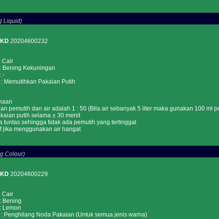
 Liquid)
PKD
20204600232
Cair
ning Kekuningan
-
Memutihkan Pakaian Putih
naan
an pemutih dan air adalah 1 : 50 (Bila air sebanyak 5 liter maka gunakan 100 ml p
aian putih selama ± 30 menit
a tuntas sehingga tidak ada pemutih yang tertinggal
tif jika menggunakan air hangat
g Colour)
PKD
20204600229
Cair
Bening
Lemon
enghilang Noda Pakaian (Untuk semua jenis warna)