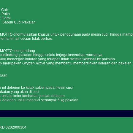
Cair
utih
loral
Sabun Cuci Pakaian
r MOTTO diformulasikan khusus untuk penggunaan pada mesin cuci, hingga mampu
enjamin air cucian tidak berbau.
ir MOTTO mengandung
melindungi pakaian hingga selalu terjaga kecerahan warnanya.
tion
mencegah kotoran yang terlepas tidak melekat kembali ke pakaian.
gy
merupakan
Oxygen Active
yang membantu membersihkan kotoran dari pakaian.
naan
 ml deterjen ke kotak sabun pada mesin cuci
kaian yang akan di cuci
n terlalu kotor tambahan jumlah deterjen
ml deterjen untuk mencuci sebanyak 6 kg pakaian
KD 0202000304