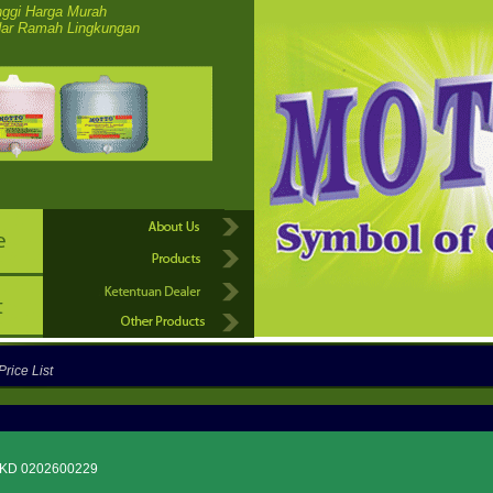
nggi Harga Murah
ar Ramah Lingkungan
Price List
PKD
0202600229